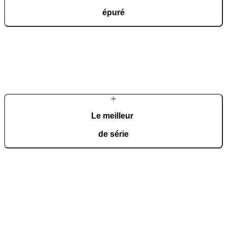
épuré
Les entrées Ultimum Pure sont minimalistes et épurées, elles
s’intègrent parfaitement à l’architecture de votre maison. Leurs
surfaces lisses, sans bords ni cadre, expriment une élégance pure.
Le meilleur
de série
Ultimum Pure offre les meilleurs équipements et des solutions
technologiques modernes dès l’équipement de série.
En savoir plus sur les équipement complémentaires