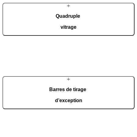
Quadruple
vitrage
Pour les modèles Ultimum Pure, le vitrage isolant à quatre couches
avec verre feuilleté de sécurité (VSG, 33.1) à l'intérieur et sur les
parties fixes latérales est inclus sans supplément.
En savoir plus sur les vitrages
Barres de tirage
d’exception
Les portes Ultimum Pure se distinguent par des barres de tirage
développées en interne, toujours façonnées à la main avec une
précision artisanale.