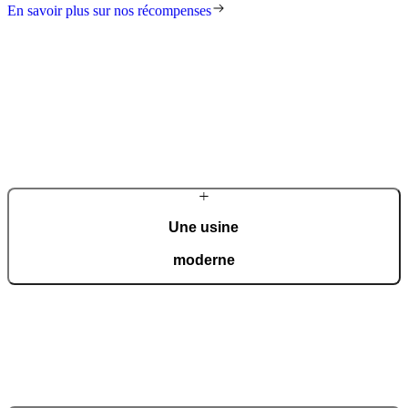
En savoir plus sur nos récompenses
Une usine
moderne
Dans notre unité de production moderne et automatisée de 36 000
m², certifiée ISO 9001, nous fabriquons chaque jour 150 portes,
conçues selon vos souhaits.