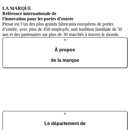
LA MARQUE
Référence internationale de
l’innovation pour les portes d’entrée
Pirnar est l’un des plus grands fabricants européens de portes
d’entrée, avec plus de 450 employés, une tradition familiale de 50
ans et des partenaires sur plus de 30 marchés à travers le monde.
À propos
de la marque
Née d'un atelier artisanal, Pirnar est devenue une marque
internationale alliant esthétique et technologie moderne. Notre
signature : design d'exception, qualité et fabrication artisanale
d'excellence.
En savoir plus sur l'entreprise
Le département de