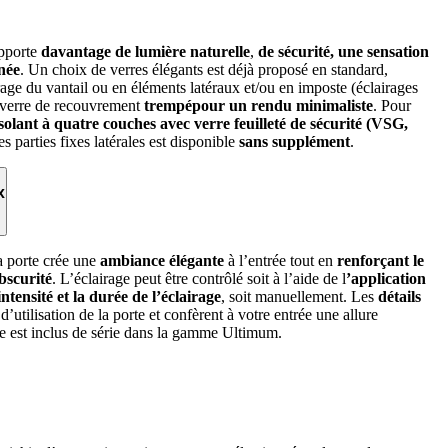
apporte
davantage de lumière naturelle
,
de sécurité, une sensation
née
. Un choix de verres élégants est déjà proposé en standard,
age du vantail ou en éléments latéraux et/ou en imposte (éclairages
le verre de recouvrement
trempépour un rendu minimaliste
. Pour
isolant à quatre couches avec verre feuilleté de sécurité (VSG,
les parties fixes latérales est disponible
sans supplément
.
x
a porte crée une
ambiance élégante
à l’entrée tout en
renforçant le
bscurité
. L’éclairage peut être contrôlé soit à l’aide de l
’application
intensité et la durée de l’éclairage
, soit manuellement. Les
détails
d’utilisation de la porte et confèrent à votre entrée une allure
ge est inclus de série dans la gamme Ultimum.