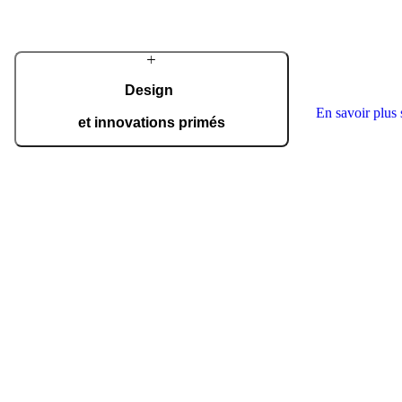
innovantes pour
Elle s’engage 
d’excellence, d
savoir-faire ar
réalisée sur me
Design
En savoir plus 
et innovations primés
Pirnar est régulièrement récompensé par les plus
prestigieux prix internationaux de design et
d'innovation, tels que le German Design Award,
le Red Dot Award, et bien d'autres.
Découvrez les récompenses