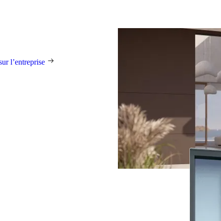
 des clients du monde entier.
en faveur d’un design
’une qualité irréprochable et d’un
tisanal. Chaque porte est unique et
sure.
sur l’entreprise