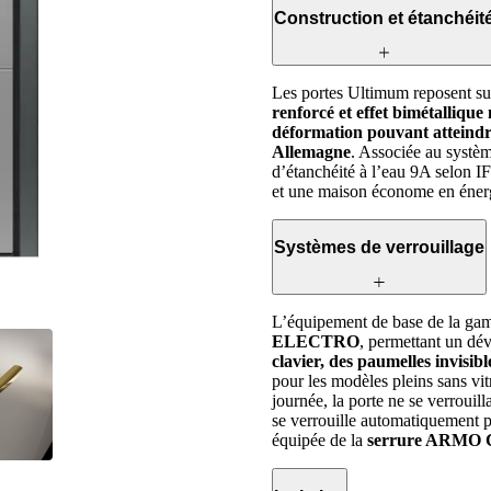
Construction et étanchéit
Les portes Ultimum reposent s
renforcé et effet bimétallique
déformation pouvant atteindr
Allemagne
. Associée au systè
d’étanchéité à l’eau 9A selon I
et une maison économe en énerg
Systèmes de verrouillage
L’équipement de base de la g
ELECTRO
, permettant un dé
clavier, des paumelles invisibl
pour les modèles pleins sans vit
journée, la porte ne se verrouill
se verrouille automatiquement po
équipée de la
serrure ARM