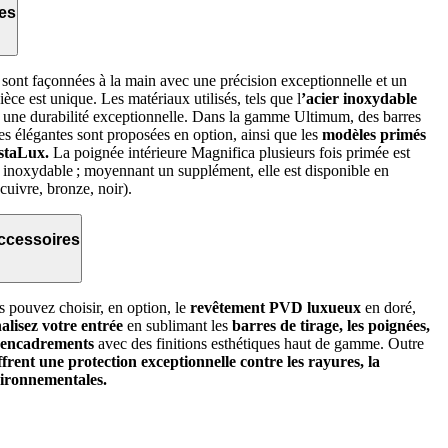
ées
s sont façonnées à la main avec une précision exceptionnelle et un
èce est unique. Les matériaux utilisés, tels que l
’acier inoxydable
t une durabilité exceptionnelle. Dans la gamme Ultimum, des barres
es élégantes sont proposées en option, ainsi que les
modèles primés
staLux.
La poignée intérieure Magnifica plusieurs fois primée est
er inoxydable ; moyennant un supplément, elle est disponible en
 cuivre, bronze, noir).
accessoires
pouvez choisir, en option, le
revêtement PVD luxueux
en doré,
alisez votre entrée
en sublimant les
barres de tirage, les poignées,
es encadrements
avec des finitions esthétiques haut de gamme. Outre
ffrent une protection exceptionnelle contre les rayures, la
nvironnementales.