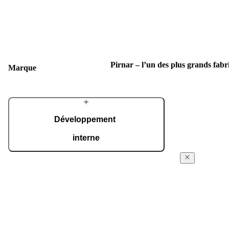
Pirnar – l’un des plus grands fab
Marque
Développement
interne
Une équipe d'experts conçoit des composants
À propos
exclusifs et des solutions avancées pour
de Pirnar
répondre aux exigences les plus élevées. De
nombreux détails restent réalisés à la main.
Depuis ses débu
l’entreprise es
En savoir plus sur l’entreprise
concevoir des en