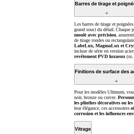
Barres de tirage et poign
Les barres de tirage et poignée
grand souci du détail. Chaque pi
moulé avec précision
, assuren
de tirage rondes ou rectangulair
LabeLux, MagmaLux et Cry
incluse de série en version aci
revêtement PVD luxueux
(or,
Finitions de surface des 
Pour les modèles Ultimum, vous 
noir, bronze ou cuivre.
Personn
les plinthes décoratives ou l
leur élégance, ces accessoires
o
corrosion et les influences e
Vitrage