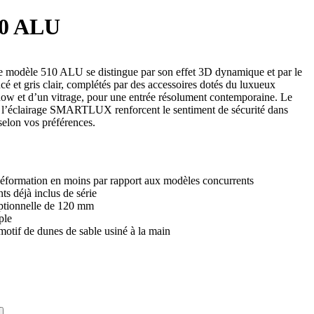
0 ALU
e modèle 510 ALU se distingue par son effet 3D dynamique et par le
ncé et gris clair, complétés par des accessoires dotés du luxueux
w et d’un vitrage, pour une entrée résolument contemporaine. Le
et l’éclairage SMARTLUX renforcent le sentiment de sécurité dans
 selon vos préférences.
éformation en moins par rapport aux modèles concurrents
s déjà inclus de série
eptionnelle de 120 mm
ple
motif de dunes de sable usiné à la main