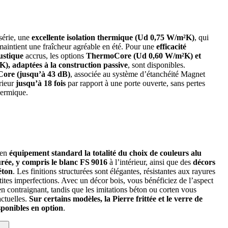
série, une
excellente isolation thermique (Ud 0,75 W/m²K)
, qui
 maintient une fraîcheur agréable en été. Pour une
efficacité
oustique
accrus, les options
ThermoCore (Ud 0,60 W/m²K) et
, adaptées à la construction passive
, sont disponibles.
Core (jusqu’à 43 dB)
, associée au système d’étanchéité Magnet
rieur
jusqu’à 18 fois
par rapport à une porte ouverte, sans pertes
thermique.
 en
équipement standard la totalité du choix de couleurs alu
turée, y compris le blanc FS 9016
à l’intérieur, ainsi que des
décors
éton
. Les finitions structurées sont élégantes, résistantes aux rayures
tites imperfections. Avec un décor bois, vous bénéficiez de l’aspect
en contraignant, tandis que les imitations béton ou corten vous
ctuelles.
Sur certains modèles, la Pierre frittée et le verre de
ponibles en option
.