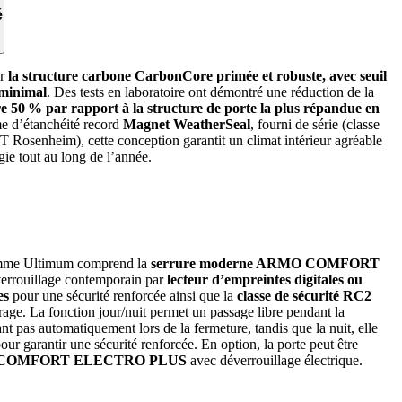
é
ur
la structure carbone CarbonCore primée et robuste, avec seuil
 minimal
. Des tests en laboratoire ont démontré une réduction de la
e 50 % par rapport à la structure de porte la plus répandue en
me d’étanchéité record
Magnet WeatherSeal
, fourni de série (classe
FT Rosenheim), cette conception garantit un climat intérieur agréable
ie tout au long de l’année.
amme Ultimum comprend la
serrure moderne ARMO COMFORT
verrouillage contemporain par
lecteur d’empreintes digitales ou
es
pour une sécurité renforcée ainsi que la
classe de sécurité RC2
rage. La fonction jour/nuit permet un passage libre pendant la
ant pas automatiquement lors de la fermeture, tandis que la nuit, elle
ur garantir une sécurité renforcée. En option, la porte peut être
O COMFORT ELECTRO PLUS
avec déverrouillage électrique.