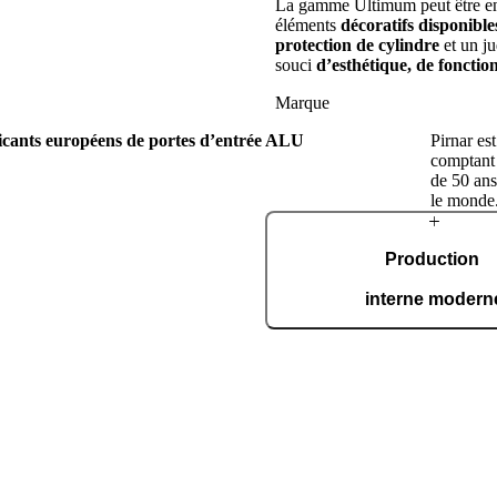
La gamme Ultimum peut être enr
éléments
décoratifs disponibl
protection de cylindre
et un ju
souci
d’esthétique, de fonctio
Marque
ricants européens de portes d’entrée ALU
Pirnar es
comptant 
de 50 ans
le monde
À propos
Production
de Pirnar
interne modern
Dans notre site de production a
superficie de 36 000 m² et ce
nous fabriquons chaque jour 
ts dans un atelier familial,
t animée par la passion de
trées à la fois esthétiques et