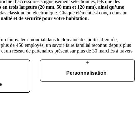
ichie d’accessoires soigneusement sélectionnés, tels que des
es en trois largeurs (20 mm, 50 mm et 120 mm), ainsi qu’une
das classique ou électronique. Chaque élément est conçu dans un
nnalité et de sécurité pour votre habitation.
t un innovateur mondial dans le domaine des portes d’entrée,
plus de 450 employés, un savoir-faire familial reconnu depuis plus
 et un réseau de partenaires présent sur plus de 30 marchés à travers
.
Personnalisation
e
Chaque porte est unique et conçue pour
s’adapter à tous les styles architecturaux et à
utomatisé, d’une
tous les goûts. Nous proposons un large choix
rtifié ISO 9001,
de modèles, de matériaux, de finitions et
150 entrées sur
d’accessoires, permettant une personnalisation
mesure.
complète.