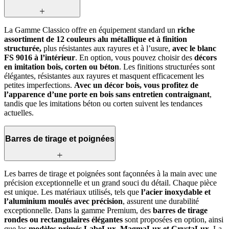
La Gamme Classico offre en équipement standard un
riche
assortiment de 12 couleurs alu métallique et à finition
structurée,
plus résistantes aux rayures et à l’usure,
avec le blanc
FS 9016 à l’intérieur
. En option, vous pouvez choisir des
décors
en imitation bois, corten ou béton
. Les finitions structurées sont
élégantes, résistantes aux rayures et masquent efficacement les
petites imperfections.
Avec un décor bois, vous profitez de
l’apparence d’une porte en bois sans entretien contraignant
,
tandis que les imitations béton ou corten suivent les tendances
actuelles.
Barres de tirage et poignées
Les barres de tirage et poignées sont façonnées à la main avec une
précision exceptionnelle et un grand souci du détail. Chaque pièce
est unique. Les matériaux utilisés, tels que
l’acier inoxydable et
l’aluminium moulés avec précision
, assurent une durabilité
exceptionnelle. Dans la gamme Premium, des
barres de tirage
rondes ou rectangulaires élégantes
sont proposées en option, ainsi
que les
modèles primés LabeLux, MagmaLux et CrystaLux
. La