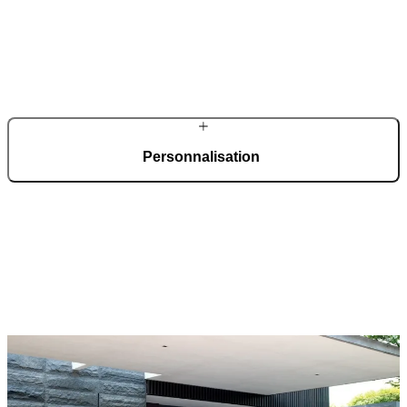
Dans notre site de production automatisé, d’une superficie de 36 000
m² et certifié ISO 9001, nous fabriquons chaque jour 150 portes
d’entrée sur mesure.
Personnalisation
Grâce à un large choix de matériaux, de finitions et d’accessoires
innovants, les portes Pirnar offrent des possibilités de
personnalisation étendues. Chaque porte est unique, conçue pour
s’adapter à tous les styles architecturaux et fabriquée selon les
préférences des propriétaires.