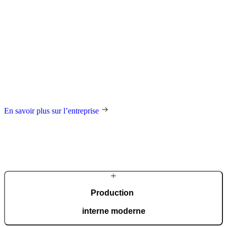
À propos
de Pirnar
Depuis ses débuts dans un atelier familial, l’entreprise est animée par
la passion de la création et un engagement envers un design
d’exception, la qualité et le savoir-faire. Les portes sont
continuellement perfectionnées et intègrent les technologies les plus
modernes. Grâce à une vision claire et une approche innovante,
Pirnar établit de nouveaux standards à l’échelle mondiale dans le
domaine des menuiseries extérieures.
En savoir plus sur l’entreprise
Production
interne moderne