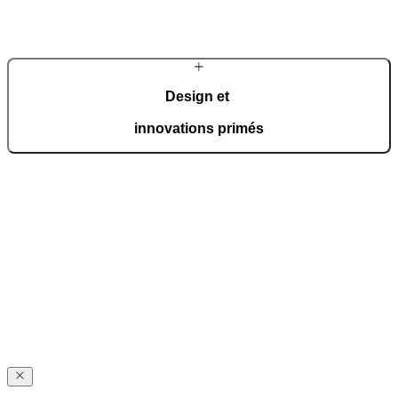
répondre aux exigences les plus élevées des propriétaires.
En savoir plus sur l’entreprise
Design et
innovations primés
Pirnar reçoit régulièrement des prix internationaux prestigieux
comme le German Design Award, le Red Dot Award et le BIG SEE
Award.
Découvrez les récompenses
À propos
de Pirnar